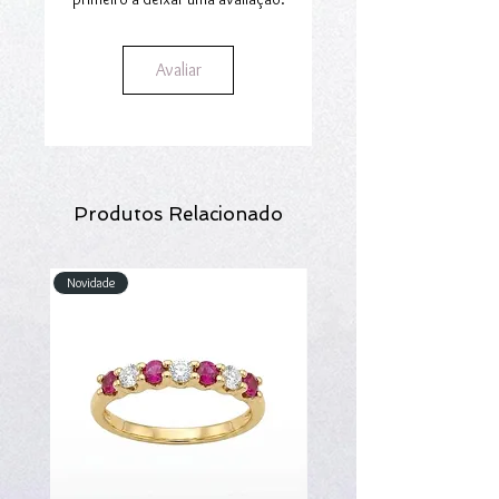
Avaliar
Produtos Relacionado
Novidade
Novidade