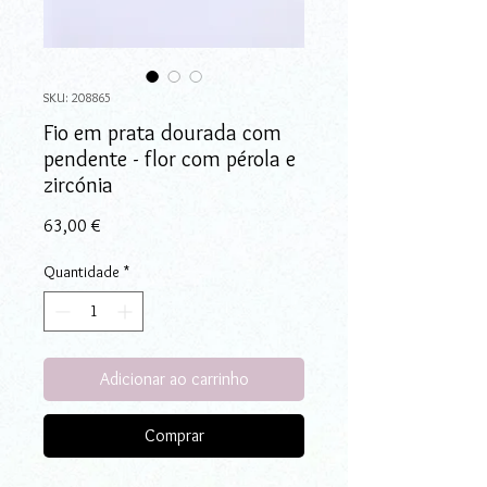
SKU: 208865
Fio em prata dourada com
pendente - flor com pérola e
zircónia
Preço
63,00 €
Quantidade
*
Adicionar ao carrinho
Comprar