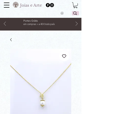
Joias e Arte
Portes Grátis
em compras > a 40 € todo país