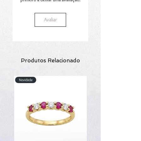
Avaliar
Produtos Relacionado
Novidade
Novidade