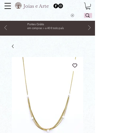
Joias e Arte
Portes Grátis
em compras > a 40 € todo país