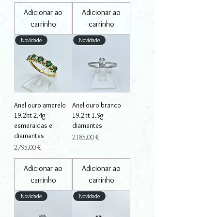
Adicionar ao
Adicionar ao
carrinho
carrinho
Novidade
Novidade
Anel ouro amarelo
Anel ouro branco
19.2kt 2.4g -
19.2kt 1.9g -
esmeraldas e
diamantes
diamantes
Preço
2185,00 €
Preço
2795,00 €
Adicionar ao
Adicionar ao
carrinho
carrinho
Novidade
Novidade