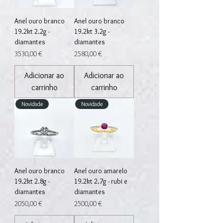
Anel ouro branco
Anel ouro branco
19.2kt 2.2g -
19.2kt 3.2g -
diamantes
diamantes
Preço
Preço
3530,00 €
2580,00 €
Adicionar ao
Adicionar ao
carrinho
carrinho
Novidade
Novidade
Anel ouro branco
Anel ouro amarelo
19.2kt 2.8g -
19.2kt 2.7g - rubi e
diamantes
diamantes
Preço
Preço
2050,00 €
2500,00 €