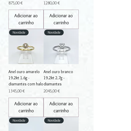
Preço
Preço
875,00 €
1280,00 €
Adicionar ao
Adicionar ao
carrinho
carrinho
Novidade
Novidade
Anel ouro amarelo
Anel ouro branco
19.2kt 1.6g -
19.2kt 2.7g -
diamantes com halo
diamantes
Preço
Preço
1345,00 €
2045,00 €
Adicionar ao
Adicionar ao
carrinho
carrinho
Novidade
Novidade