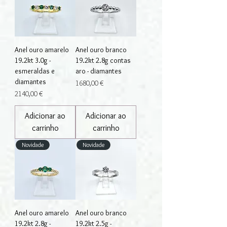
Anel ouro amarelo
Anel ouro branco
19.2kt 3.0g -
19.2kt 2.8g contas
esmeraldas e
aro - diamantes
diamantes
Preço
1680,00 €
Preço
2140,00 €
Adicionar ao
Adicionar ao
carrinho
carrinho
Novidade
Novidade
Anel ouro amarelo
Anel ouro branco
19.2kt 2.8g -
19.2kt 2.5g -