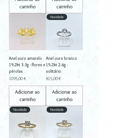
carrinho
carrinho
Novidade
Anel ouro amarelo
Anel ouro branco
19.2kt 3.3g - flores e
19.2kt 2.6g -
pérolas
solitário
Preço
Preço
1095,00 €
815,00 €
Adicionar ao
Adicionar ao
carrinho
carrinho
Novidade
Novidade