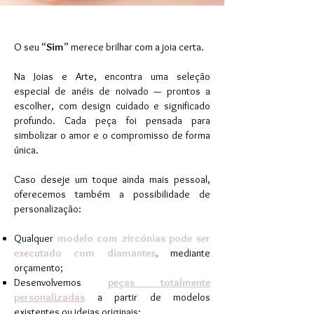
O seu “
Sim
” merece brilhar com a joia certa.
Na Joias e Arte, encontra uma seleção
especial de anéis de noivado — prontos a
escolher, com design cuidado e significado
profundo. Cada peça foi pensada para
simbolizar o amor e o compromisso de forma
única.
Caso deseje um toque ainda mais pessoal,
oferecemos também a possibilidade de
personalização:
Qualquer
modelo com zircónias pode ser
executado com diamantes
,
mediante
orçamento;
Desenvolvemos
peças totalmente
personalizadas
a partir de modelos
existentes ou ideias originais;