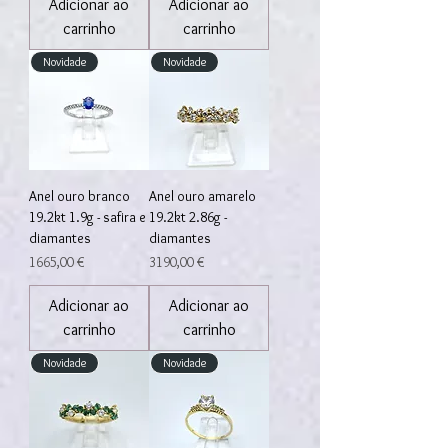
Adicionar ao
Adicionar ao
carrinho
carrinho
Novidade
Novidade
Anel ouro branco
Anel ouro amarelo
19.2kt 1.9g - safira e
19.2kt 2.86g -
diamantes
diamantes
Preço
Preço
1665,00 €
3190,00 €
Adicionar ao
Adicionar ao
carrinho
carrinho
Novidade
Novidade