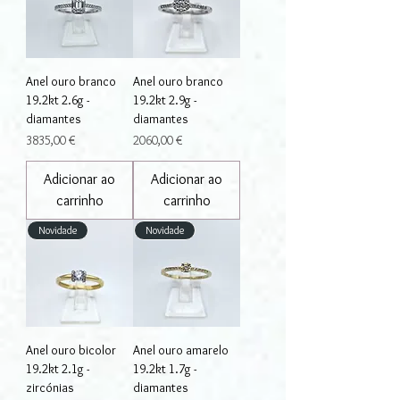
Anel ouro branco
Anel ouro branco
19.2kt 2.6g -
19.2kt 2.9g -
diamantes
diamantes
Preço
Preço
3835,00 €
2060,00 €
Adicionar ao
Adicionar ao
carrinho
carrinho
Novidade
Novidade
Anel ouro bicolor
Anel ouro amarelo
19.2kt 2.1g -
19.2kt 1.7g -
zircónias
diamantes