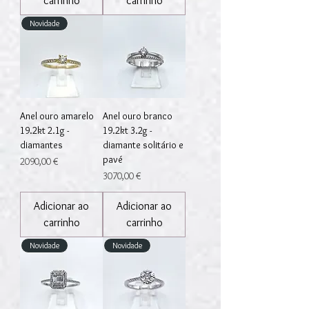
carrinho
carrinho
Novidade
Anel ouro amarelo
Anel ouro branco
19.2kt 2.1g -
19.2kt 3.2g -
diamantes
diamante solitário e
pavé
Preço
2090,00 €
Preço
3070,00 €
Adicionar ao
Adicionar ao
carrinho
carrinho
Novidade
Novidade