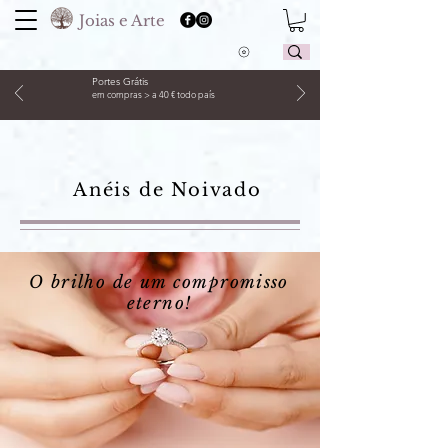
Joias e Arte
Portes Grátis
em compras > a 40 € todo país
Anéis de Noivado
O brilho de um compromisso
eterno!