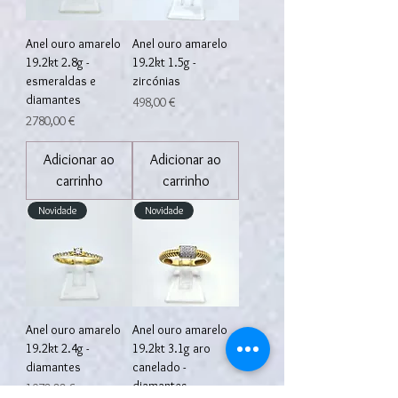
Anel ouro amarelo
Anel ouro amarelo
19.2kt 2.8g -
19.2kt 1.5g -
esmeraldas e
zircónias
diamantes
Preço
498,00 €
Preço
2780,00 €
Adicionar ao
Adicionar ao
carrinho
carrinho
Novidade
Novidade
Anel ouro amarelo
Anel ouro amarelo
19.2kt 2.4g -
19.2kt 3.1g aro
diamantes
canelado -
diamantes
Preço
1970,00 €