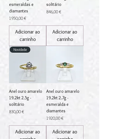
esmeraldas e
solitário
diamantes
Preço
846,00 €
Preço
1950,00 €
Adicionar ao
Adicionar ao
carrinho
carrinho
Novidade
Anel ouro amarelo
Anel ouro amarelo
19.2kt 2.5g -
19.2kt 2.7g -
solitário
esmeralda e
diamantes
Preço
830,00 €
Preço
1920,00 €
Adicionar ao
Adicionar ao