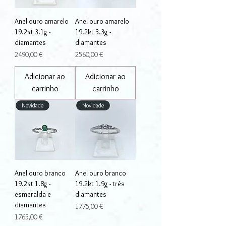
Anel ouro amarelo
Anel ouro amarelo
19.2kt 3.1g -
19.2kt 3.3g -
diamantes
diamantes
Preço
Preço
2490,00 €
2560,00 €
Adicionar ao
Adicionar ao
carrinho
carrinho
Novidade
Novidade
Anel ouro branco
Anel ouro branco
19.2kt 1.8g -
19.2kt 1.9g - três
esmeralda e
diamantes
diamantes
Preço
1775,00 €
Preço
1765,00 €