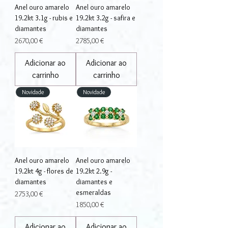
Anel ouro amarelo
Anel ouro amarelo
19.2kt 3.1g - rubis e
19.2kt 3.2g - safira e
diamantes
diamantes
Preço
Preço
2670,00 €
2785,00 €
Adicionar ao
Adicionar ao
carrinho
carrinho
Novidade
Novidade
Anel ouro amarelo
Anel ouro amarelo
19.2kt 4g - flores de
19.2kt 2.9g -
diamantes
diamantes e
esmeraldas
Preço
2753,00 €
Preço
1850,00 €
Adicionar ao
Adicionar ao