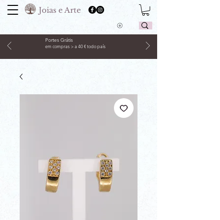
Joias e Arte
Portes Grátis
em compras > a 40 € todo país