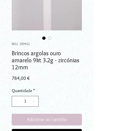
SKU: 190412
Brincos argolas ouro
amarelo 9kt 3.2g - zircónias
12mm
Preço
784,00 €
Quantidade
*
Adicionar ao carrinho