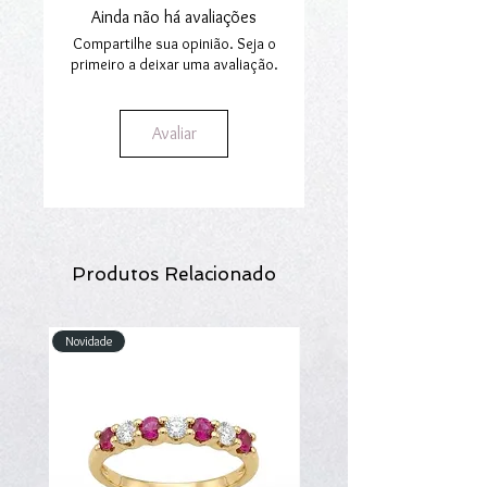
Ainda não há avaliações
Para mais informações consulte a nossa
ou para combinar com outros
brincos
secção
Envios e Encomendas.
num
mix
personalizado.
Compartilhe sua opinião. Seja o
primeiro a deixar uma avaliação.
Avaliar
Produtos Relacionado
Novidade
Novidade