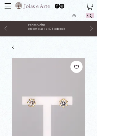
Joias e Arte
Portes Grátis
em compras > a 40 € todo país