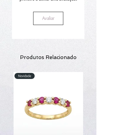
Avaliar
Produtos Relacionado
Novidade
Novidade