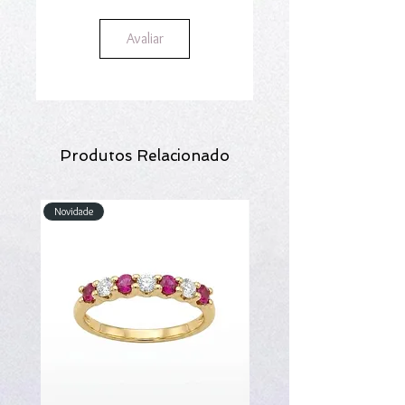
Avaliar
Produtos Relacionado
Novidade
Novidade