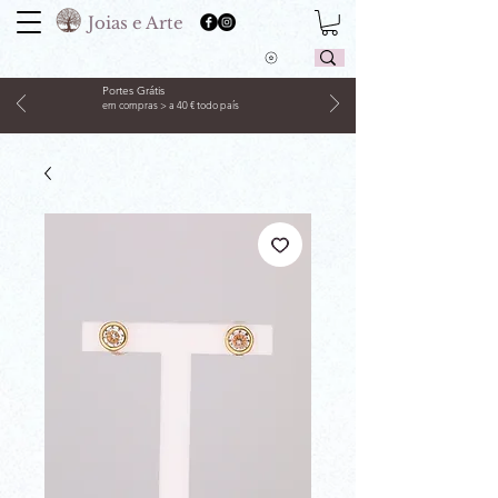
Joias e Arte
Portes Grátis
em compras > a 40 € todo país